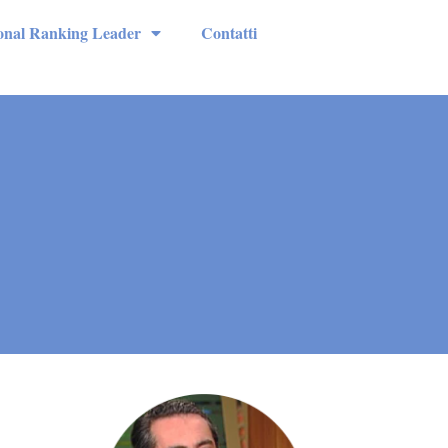
ional Ranking Leader
Contatti
o