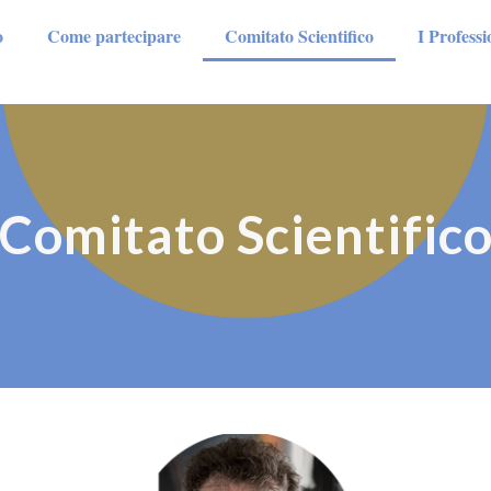
o
Come partecipare
Comitato Scientifico
I Profess
Comitato Scientific